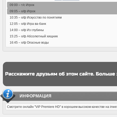
09:00 –
т/с Игрок
09:05 –
х/ф Игрок
10:35 –
х/ф Искусство по понятиям
12:05 –
х/ф Игра ва-банк
14:00 –
х/ф Из глубины
15:25 –
х/ф Абсолютный хищник
16:45 –
х/ф Опасные воды
ИНФОРМАЦИЯ
Смотрите онлайн "ViP Premiere HD" в хорошем высоком качестве на inw