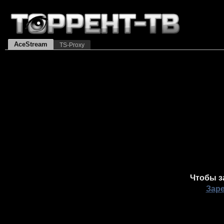
AceStream
TS-Proxy
Чтобы з
Зар