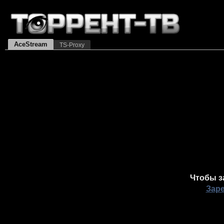
AceStream
TS-Proxy
Чтобы з
Зар