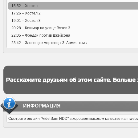
15:52 –
Хостел
17:26 –
Хостел 2
19:01 –
Хостел 3
20:28 –
Кошмар на улице Вязов 3
22:05 –
Фредди против Джейсона
23:42 –
Зловещие мертвецы 3: Армия тьмы
ИНФОРМАЦИЯ
Смотрите онлайн "VidelSam NDD" в хорошем высоком качестве на inweb