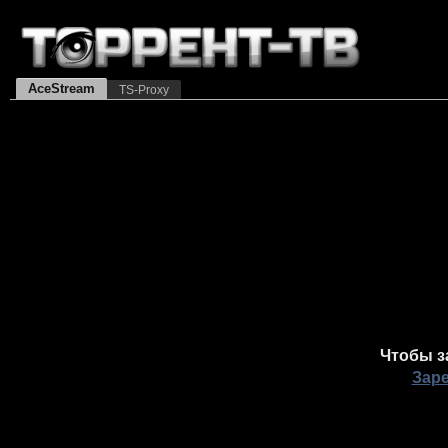
AceStream
TS-Proxy
Чтобы з
Зар