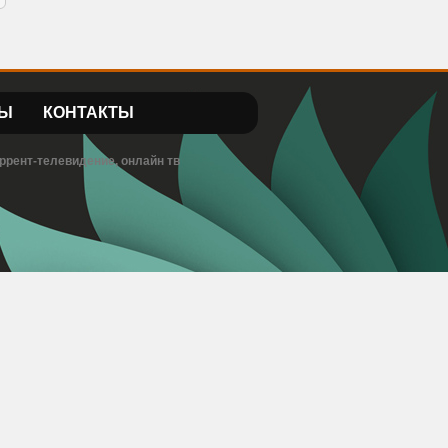
Ы
КОНТАКТЫ
ррент-телевидение, онлайн тв