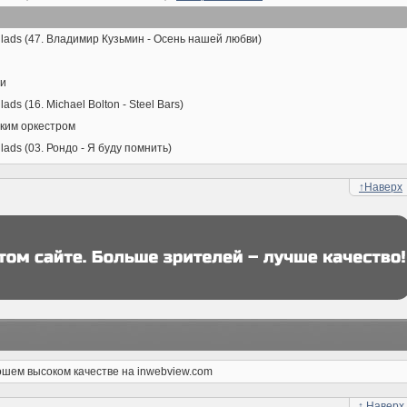
llads (47. Владимир Кузьмин - Осень нашей любви)
чи
ds (16. Michael Bolton - Steel Bars)
ким оркестром
lads (03. Рондо - Я буду помнить)
↑
Наверх
ошем высоком качестве на inwebview.com
↑
Наверх