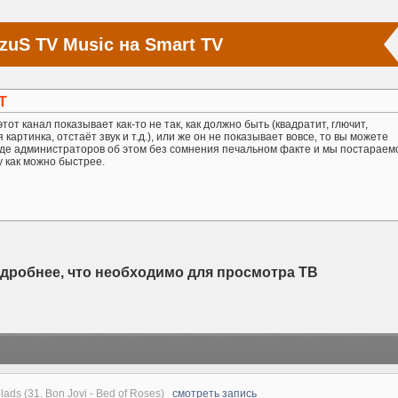
zuS TV Music на Smart TV
Т
тот канал показывает как-то не так, как должно быть (квадратит, глючит,
картинка, отстаёт звук и т.д.), или же он не показывает вовсе, то вы можете
де администраторов об этом без сомнения печальном факте и мы постараем
у как можно быстрее.
одробнее, что необходимо для просмотра ТВ
lads (31. Bon Jovi - Bed of Roses)
смотреть запись