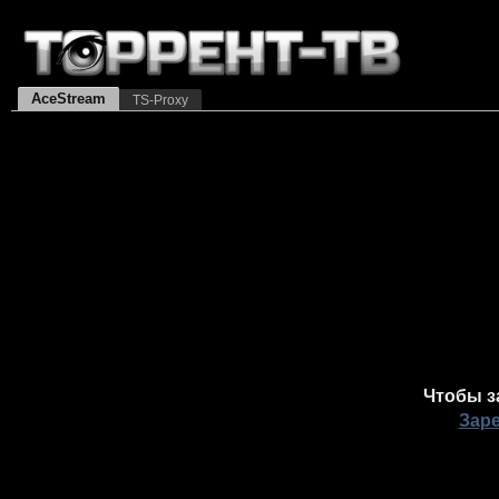
AceStream
TS-Proxy
Чтобы з
Зар