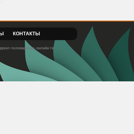
Ы
КОНТАКТЫ
ррент-телевидение, онлайн тв