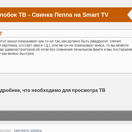
лобок ТВ - Свинка Пеппа на Smart TV
Т
тот канал показывает как-то не так, как должно быть (квадратит, глючит,
картинка, отстаёт звук и т.д.), или же он не показывает вовсе, то вы можете
де администраторов об этом без сомнения печальном факте и мы постараем
у как можно быстрее.
одробнее, что необходимо для просмотра ТВ
 кролик)
смотреть запись