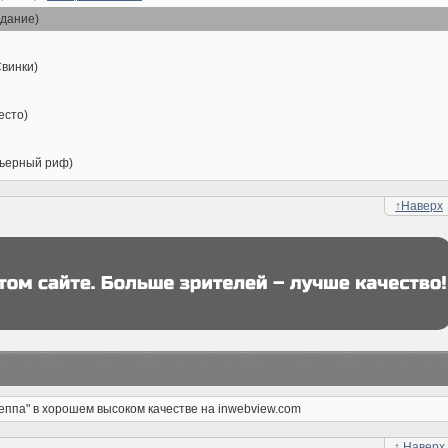
адание)
Свинки)
есто)
рьерный риф)
↑
Наверх
еппа" в хорошем высоком качестве на inwebview.com
↑
Наверх