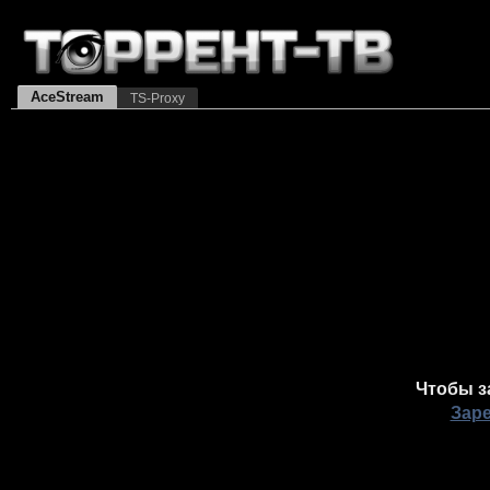
AceStream
TS-Proxy
Чтобы з
Зар