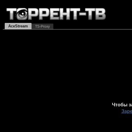
AceStream
TS-Proxy
Чтобы з
Зар