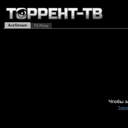
AceStream
TS-Proxy
Чтобы з
Зар