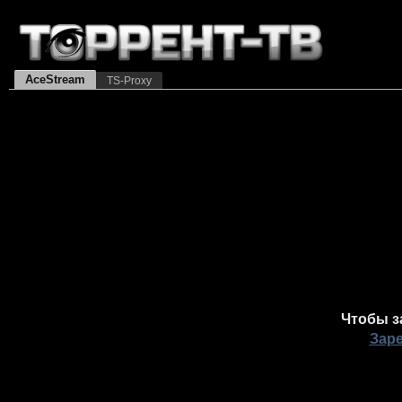
AceStream
TS-Proxy
Чтобы з
Зар