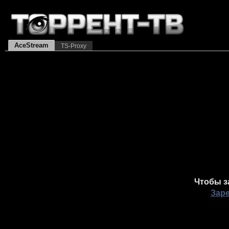
AceStream
TS-Proxy
Чтобы з
Зар