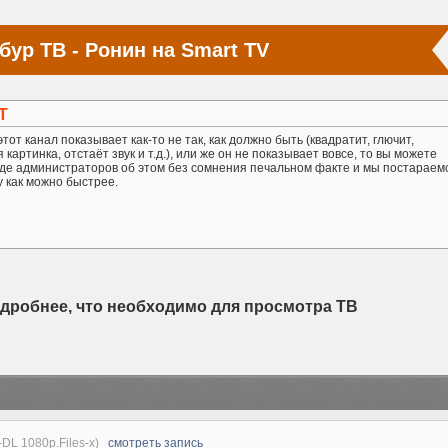
бур ТВ - Ронин на Smart TV
Т
тот канал показывает как-то не так, как должно быть (квадратит, глючит,
картинка, отстаёт звук и т.д.), или же он не показывает вовсе, то вы можете
де администраторов об этом без сомнения печальном факте и мы постараем
у как можно быстрее.
одробнее, что необходимо для просмотра ТВ
-DL 1080p.Files-x)
смотреть запись