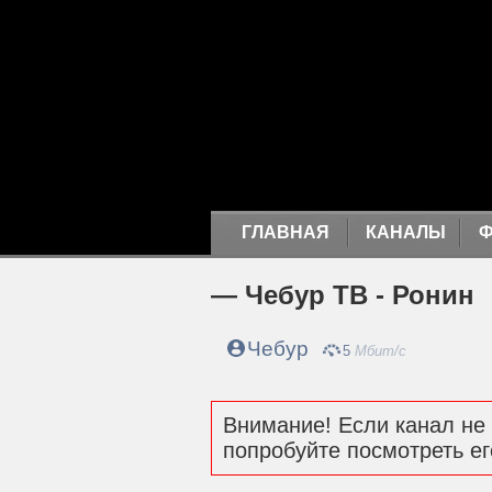
ГЛАВНАЯ
КАНАЛЫ
— Чебур ТВ - Ронин
Чебур
5
Мбит/с
Внимание! Если канал не 
попробуйте посмотреть ег