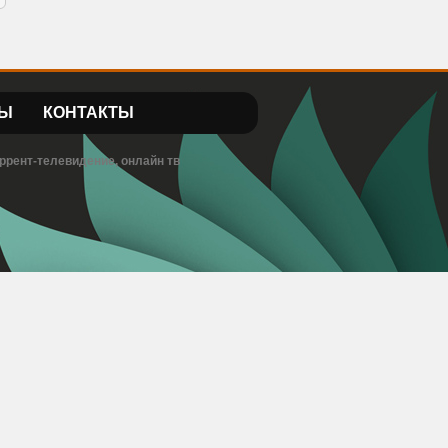
Ы
КОНТАКТЫ
ррент-телевидение, онлайн тв