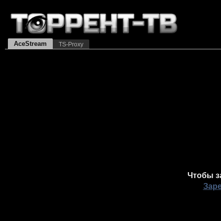
AceStream
TS-Proxy
Чтобы з
Зар