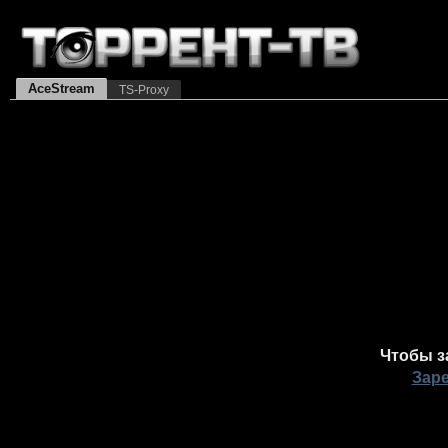
AceStream
TS-Proxy
Чтобы з
Зар