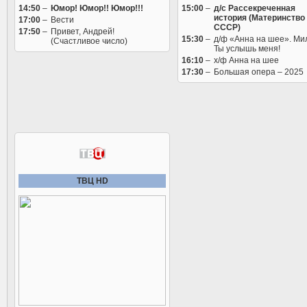
14:50
–
Юмор! Юмор!! Юмор!!!
15:00
–
д/с Рассекреченная
история (Материнство
17:00
–
Вести
СССР)
17:50
–
Привет, Андрей!
15:30
–
д/ф «Анна на шее». Ми
(Счастливое число)
Ты услышь меня!
16:10
–
х/ф Анна на шее
17:30
–
Большая опера – 2025
ТВЦ HD