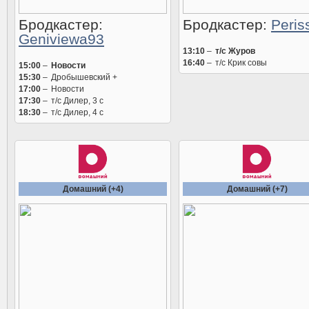
Бродкастер:
Бродкастер:
Peris
Geniviewa93
13:10
–
т/с Журов
16:40
–
т/с Крик совы
15:00
–
Новости
15:30
–
Дробышевский +
17:00
–
Новости
17:30
–
т/с Дилер, 3 c
18:30
–
т/с Дилер, 4 c
Домашний (+4)
Домашний (+7)