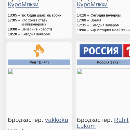
КуроМякки
КуроМякки
13:05
–
т/с Один шанс на троих
14:20
–
Сегодня вечером
17:05
–
Кто хочет стать
17:00
–
Время
миллионером?
17:35
–
Сегодня вечером
18:00
–
Вечерние новости
19:00
–
х/ф История моей жен
18:20
–
Сегодня вечером
Рен ТВ (+4)
Россия 1 (+2)
Бродкастер:
yakkoku
Бродкастер:
Rahit
Lukum