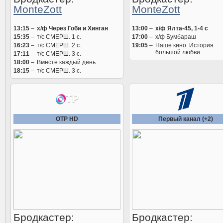
MonteZott
MonteZott
13:15
–
х/ф Через Гоби и Хинган
13:00
–
х/ф Ялта-45, 1-4 c
15:35
–
т/с СМЕРШ. 1 с.
17:00
–
х/ф Бумбараш
16:23
–
т/с СМЕРШ. 2 с.
19:05
–
Наше кино. История
большой любви
17:11
–
т/с СМЕРШ. 3 с.
18:00
–
Вместе каждый день
18:15
–
т/с СМЕРШ. 3 с.
ОТР HD
Первый канал (+2)
Бродкастер:
Бродкастер: