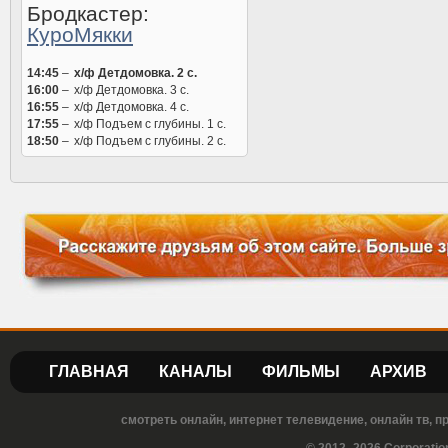
Бродкастер:
КуроМякки
14:45
–
х/ф Детдомовка. 2 с.
16:00
–
х/ф Детдомовка. 3 с.
16:55
–
х/ф Детдомовка. 4 с.
17:55
–
х/ф Подъем с глубины. 1 с.
18:50
–
х/ф Подъем с глубины. 2 с.
ГЛАВНАЯ
КАНАЛЫ
ФИЛЬМЫ
АРХИВ
смотреть онлайн, интернет телевидение, онлайн тв, 