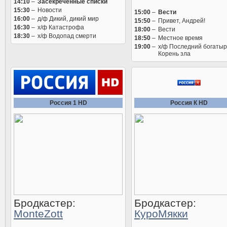
14:10
–
Заcекрeченные списки
15:30
–
Новости
15:00
–
Вести
16:00
–
д/ф Дикий, дикий мир
15:50
–
Привет, Андрей!
16:30
–
х/ф Катастрофа
18:00
–
Вести
18:30
–
х/ф Водопад смерти
18:50
–
Местное время
19:00
–
х/ф Последний богатыр
Корень зла
Россия 1 HD
Россия К HD
Бродкастер:
Бродкастер:
MonteZott
КуроМякки