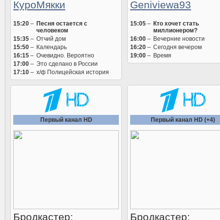
КуроМякки
Geniviewa93
15:20
–
Песня остается с
15:05
–
Кто хочет стать
человеком
миллионером?
15:35
–
Отчий дом
16:00
–
Вечерние новости
15:50
–
Календарь
16:20
–
Сегодня вечером
16:15
–
Очевидно. Вероятно
19:00
–
Время
17:00
–
Это сделано в России
17:10
–
х/ф Полицейская история
Первый канал HD
Первый канал HD (+4)
Бродкастер:
Бродкастер: