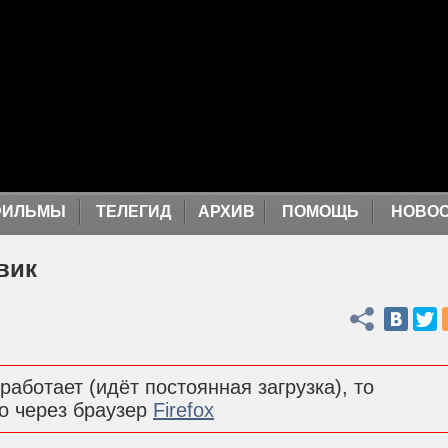
ФИЛЬМЫ
ТЕЛЕГИД
АРХИВ
ПОМОЩЬ
НОВО
вик
Поделиться
работает (идёт постоянная загрузка), то
о через браузер
Firefox