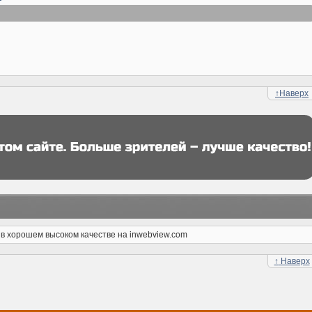
↑
Наверх
 в хорошем высоком качестве на inwebview.com
↑
Наверх