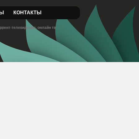
Ы
КОНТАКТЫ
ррент-телевидение, онлайн тв