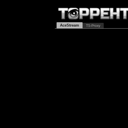
AceStream
TS-Proxy