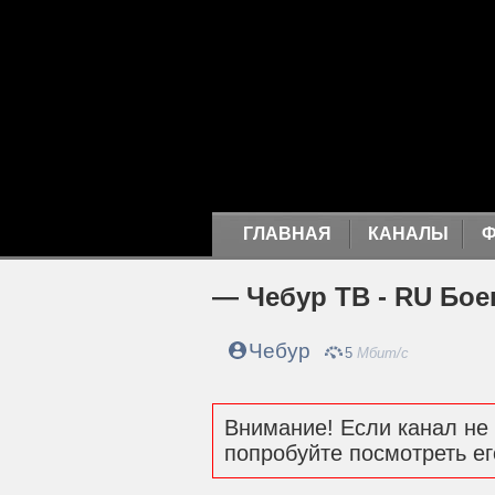
ГЛАВНАЯ
КАНАЛЫ
— Чебур ТВ - RU Бое
Чебур
5
Мбит/с
Внимание! Если канал не 
попробуйте посмотреть ег