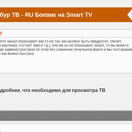
бур ТВ - RU Боевик на Smart TV
Т
тот канал показывает как-то не так, как должно быть (квадратит, глючит,
картинка, отстаёт звук и т.д.), или же он не показывает вовсе, то вы можете
де администраторов об этом без сомнения печальном факте и мы постараем
у как можно быстрее.
одробнее, что необходимо для просмотра ТВ
ь