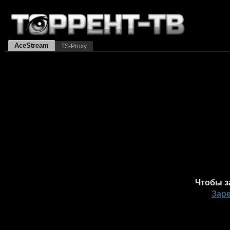
AceStream
TS-Proxy
Чтобы з
Зар