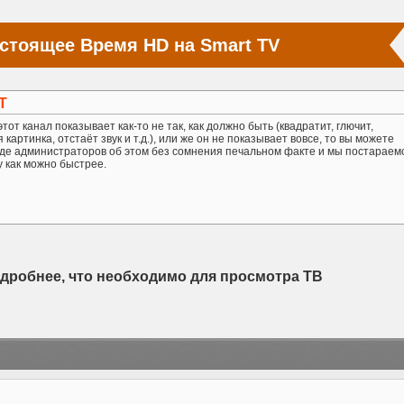
стоящее Время HD на Smart TV
Т
тот канал показывает как-то не так, как должно быть (квадратит, глючит,
картинка, отстаёт звук и т.д.), или же он не показывает вовсе, то вы можете
де администраторов об этом без сомнения печальном факте и мы постараем
у как можно быстрее.
одробнее, что необходимо для просмотра ТВ