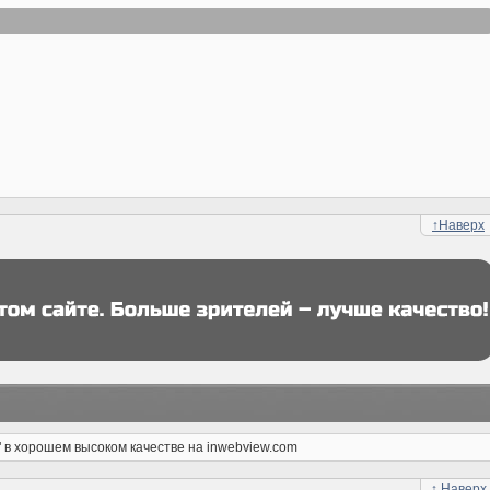
↑
Наверх
в хорошем высоком качестве на inwebview.com
↑
Наверх