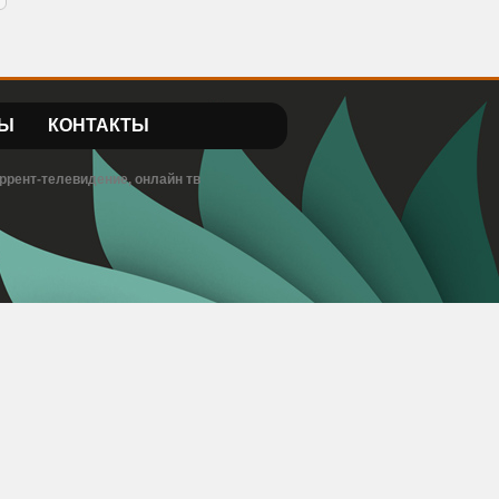
Ы
КОНТАКТЫ
ррент-телевидение, онлайн тв