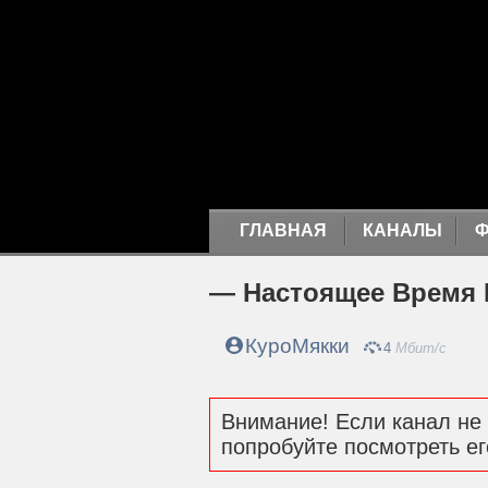
ГЛАВНАЯ
КАНАЛЫ
— Настоящее Время
КуроМякки
4
Мбит/с
Внимание! Если канал не 
попробуйте посмотреть ег