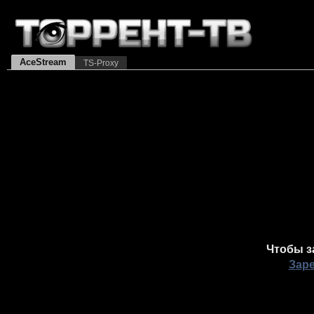
AceStream
TS-Proxy
Чтобы з
Зар