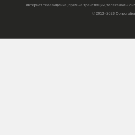
интернет телевидение, прямые трансляции, телеканалы онла
© 2012–2026 Corporatio