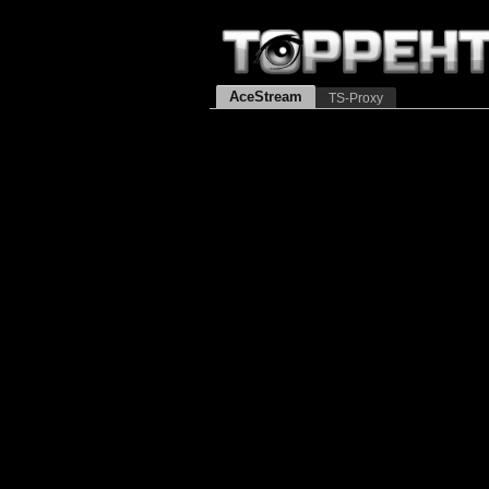
AceStream
TS-Proxy