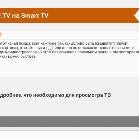
.TV на Smart TV
Т
тот канал показывает как-то не так, как должно быть (квадратит, глючит,
картинка, отстаёт звук и т.д.), или же он не показывает вовсе, то вы можете
де администраторов об этом без сомнения печальном факте и мы постараем
у как можно быстрее.
одробнее, что необходимо для просмотра ТВ