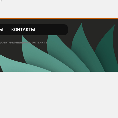
Ы
КОНТАКТЫ
ррент-телевидение, онлайн тв