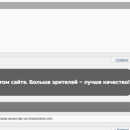
↑
Наверх
ком качестве на inwebview.com
↑
Наверх