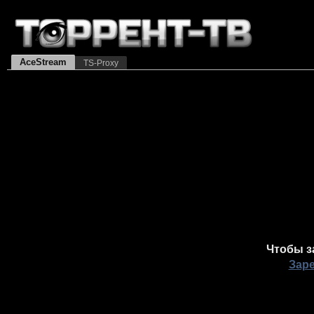
AceStream
TS-Proxy
Чтобы з
Зар