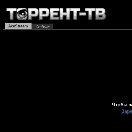
AceStream
TS-Proxy
Чтобы з
Зар