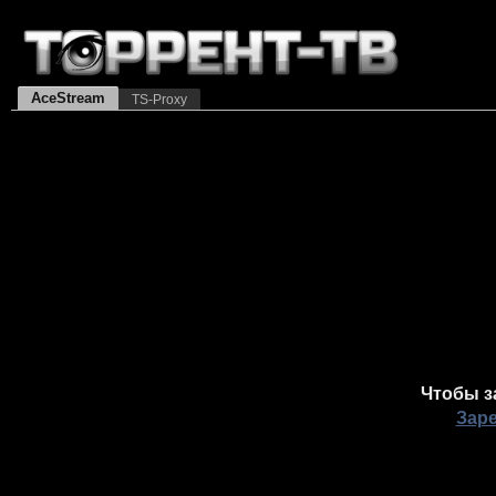
AceStream
TS-Proxy
Чтобы з
Зар