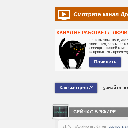
Смотрите канал До
КАНАЛ НЕ РАБОТАЕТ / ГЛЮЧИ
Если вы заметили, что э
заикается, рассыпается 
сообщить нашей коман
исправить эту проблем
Как смотреть?
– узнайте п
СЕЙЧАС В ЭФИРЕ
21:40 –
х/ф Уикенд с батей
смотреть з