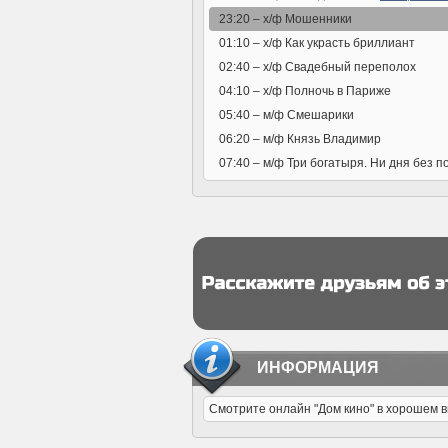
23:20 –
х/ф Мошенники
01:10 –
х/ф Как украсть бриллиант
02:40 –
х/ф Свадебный переполох
04:10 –
х/ф Полночь в Париже
05:40 –
м/ф Смешарики
06:20 –
м/ф Князь Владимир
07:40 –
м/ф Три богатыря. Ни дня без п
ИНФОРМАЦИЯ
Смотрите онлайн "Дом кино" в хорошем в