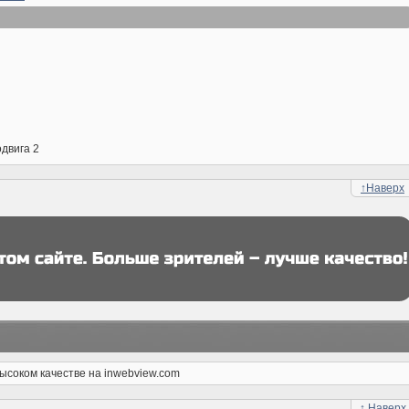
одвига 2
↑
Наверх
ысоком качестве на inwebview.com
↑
Наверх