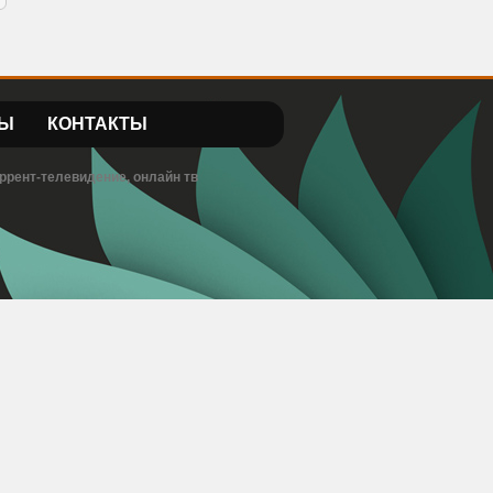
Ы
КОНТАКТЫ
ррент-телевидение, онлайн тв