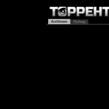
AceStream
TS-Proxy