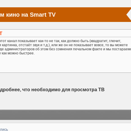
м кино на Smart TV
Т
тот канал показывает как-то не так, как должно быть (квадратит, глючит,
картинка, отстаёт звук и т.д.), или же он не показывает вовсе, то вы можете
де администраторов об этом без сомнения печальном факте и мы постараем
у как можно быстрее.
одробнее, что необходимо для просмотра ТВ
апись