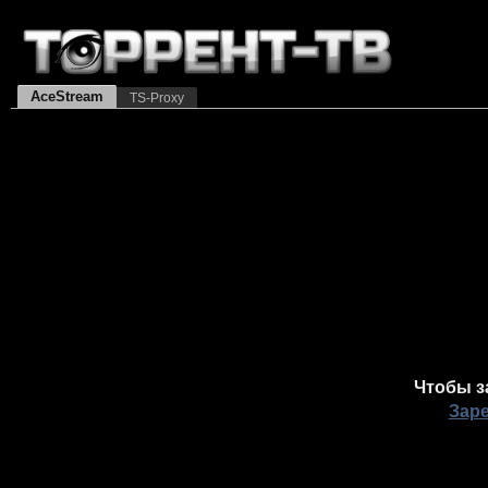
AceStream
TS-Proxy
Чтобы з
Зар