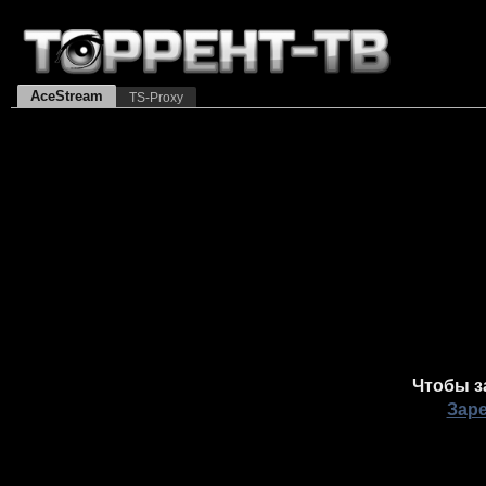
AceStream
TS-Proxy
Чтобы з
Зар