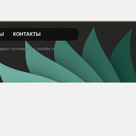
Ы
КОНТАКТЫ
ррент-телевидение, онлайн тв