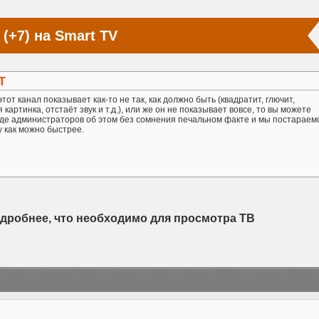
(+7) на Smart TV
Т
тот канал показывает как-то не так, как должно быть (квадратит, глючит,
картинка, отстаёт звук и т.д.), или же он не показывает вовсе, то вы можете
де администраторов об этом без сомнения печальном факте и мы постараем
у как можно быстрее.
одробнее, что необходимо для просмотра ТВ