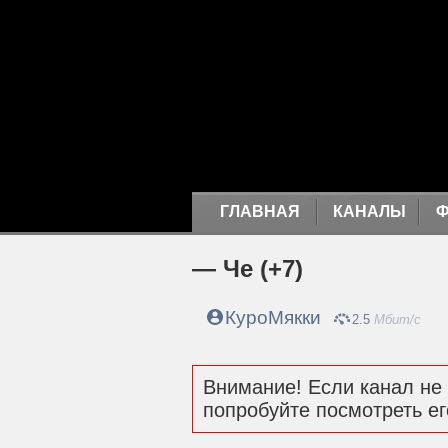
ГЛАВНАЯ
КАНАЛЫ
— Че (+7)
КуроМякки
2.5
Мбит/с
Внимание! Если канал не 
попробуйте посмотреть ег