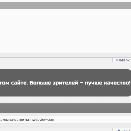
↑
Наверх
соком качестве на inwebview.com
↑
Наверх