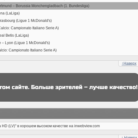
ortmund – Borussia Monchengladbach (1. Bundesliga)
ona (LaLiga)
Strasbourg (Ligue 1 McDonald's)
Calcio: Campionato Italiano Serie A)
al Betis (LaLiga)
le – Lyon (Ligue 1 McDonald's)
alcio: Campionato Italiano Serie A)
↑
Наверх
va HD (LV)" в хорошем высоком качестве на inwebview.com
↑
Наверх