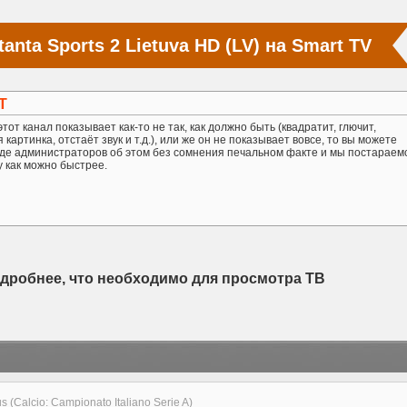
anta Sports 2 Lietuva HD (LV) на Smart TV
Т
тот канал показывает как-то не так, как должно быть (квадратит, глючит,
картинка, отстаёт звук и т.д.), или же он не показывает вовсе, то вы можете
де администраторов об этом без сомнения печальном факте и мы постараем
у как можно быстрее.
одробнее, что необходимо для просмотра ТВ
us (Calcio: Campionato Italiano Serie A)