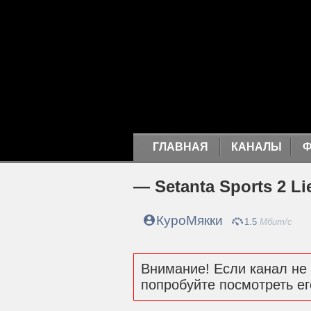
ГЛАВНАЯ
КАНАЛЫ
— Setanta Sports 2 Li
КуроМякки
1.5
Мбит/с
Внимание! Если канал не 
попробуйте посмотреть ег