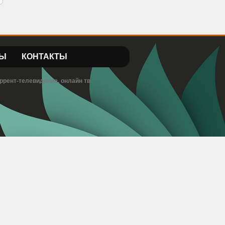
Ы
КОНТАКТЫ
ррент-телевидение, онлайн тв