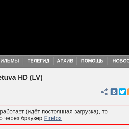
ФИЛЬМЫ
ТЕЛЕГИД
АРХИВ
ПОМОЩЬ
НОВО
etuva HD (LV)
Поделиться
работает (идёт постоянная загрузка), то
о через браузер
Firefox