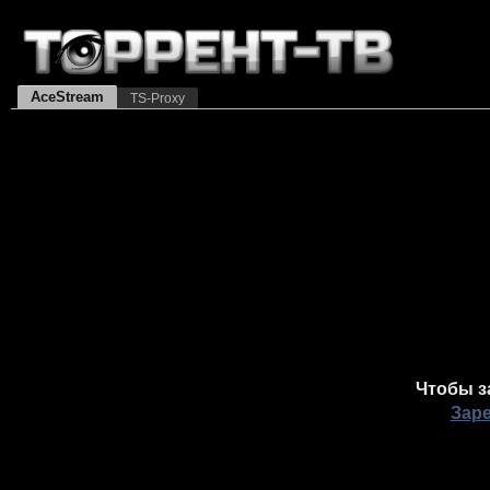
AceStream
TS-Proxy
Чтобы з
Зар