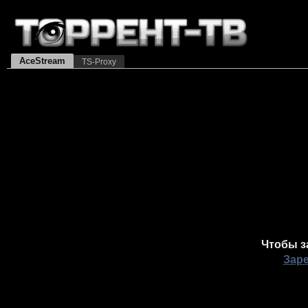
AceStream
TS-Proxy
Чтобы з
Зар