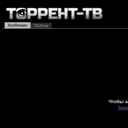
AceStream
TS-Proxy
Чтобы з
Зар