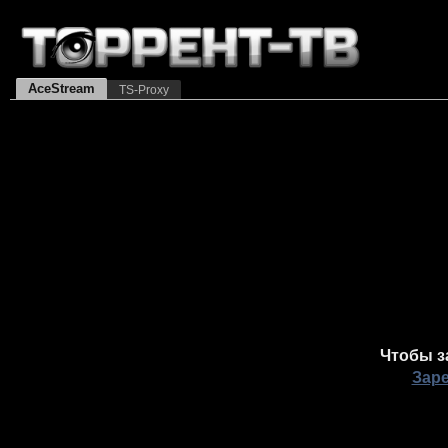
AceStream
TS-Proxy
Чтобы з
Зар