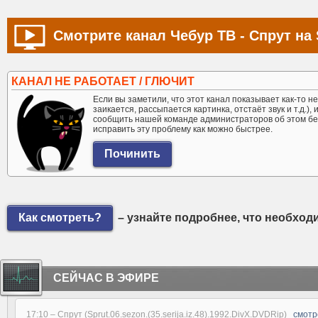
Смотрите канал Чебур ТВ - Спрут на 
КАНАЛ НЕ РАБОТАЕТ / ГЛЮЧИТ
Если вы заметили, что этот канал показывает как-то не 
заикается, рассыпается картинка, отстаёт звук и т.д.),
сообщить нашей команде администраторов об этом бе
исправить эту проблему как можно быстрее.
Как смотреть?
– узнайте подробнее, что необход
СЕЙЧАС В ЭФИРЕ
17:10 –
Спрут (Sprut.06.sezon.(35.serija.iz.48).1992.DivX.DVDRip)
смотр