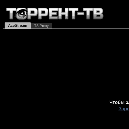
AceStream
TS-Proxy
Чтобы з
Зар