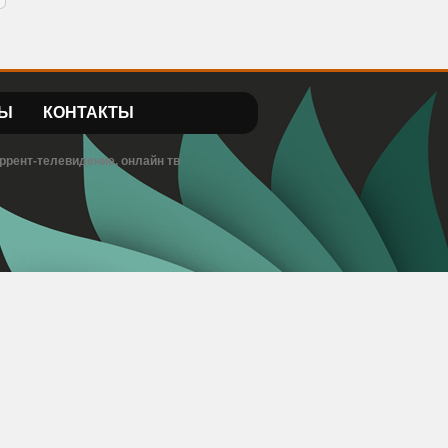
Ы
КОНТАКТЫ
ррент-телевидение, онлайн тв