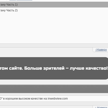
тану Часть 1)
тану Часть 2)
↑
Наверх
D" в хорошем высоком качестве на inwebview.com
↑
Наверх