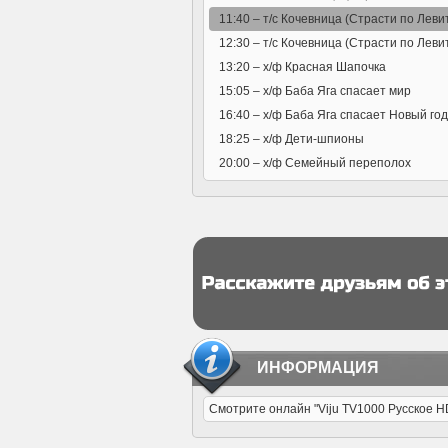
11:40 –
т/с Кочевница (Страсти по Леви
12:30 –
т/с Кочевница (Страсти по Леви
13:20 –
х/ф Красная Шапочка
15:05 –
х/ф Баба Яга спасает мир
16:40 –
х/ф Баба Яга спасает Новый год
18:25 –
х/ф Дети-шпионы
20:00 –
х/ф Семейный переполох
ИНФОРМАЦИЯ
Смотрите онлайн "Viju TV1000 Русское H