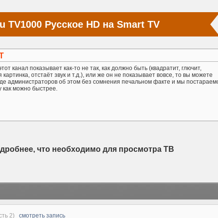
u TV1000 Русское HD на Smart TV
Т
тот канал показывает как-то не так, как должно быть (квадратит, глючит,
картинка, отстаёт звук и т.д.), или же он не показывает вовсе, то вы можете
де администраторов об этом без сомнения печальном факте и мы постараем
у как можно быстрее.
одробнее, что необходимо для просмотра ТВ
асть 2)
смотреть запись