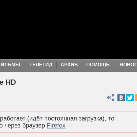
ФИЛЬМЫ
ТЕЛЕГИД
АРХИВ
ПОМОЩЬ
НОВО
ое HD
Поделиться
с
работает (идёт постоянная загрузка), то
о через браузер
Firefox