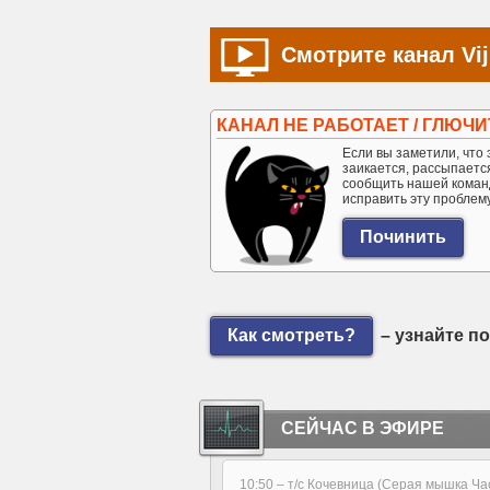
Смотрите канал Vij
КАНАЛ НЕ РАБОТАЕТ / ГЛЮЧИ
Если вы заметили, что э
заикается, рассыпается 
сообщить нашей коман
исправить эту проблем
Как смотреть?
– узнайте п
СЕЙЧАС В ЭФИРЕ
10:50 –
т/с Кочевница (Серая мышка Ч