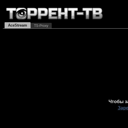
AceStream
TS-Proxy
Чтобы з
Зар