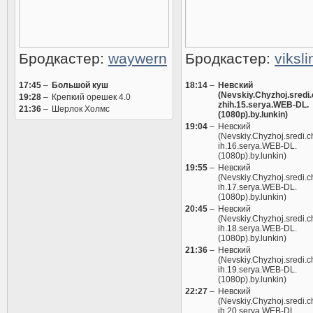
Бродкастер:
waywern
Бродкастер:
viksl
17:45
–
Большой куш
18:14
–
Невский
(Nevskiy.Chyzhoj.sredi
19:28
–
Крепкий орешек 4.0
zhih.15.serya.WEB-DL.
21:36
–
Шерлок Холмс
(1080p).by.lunkin)
19:04
–
Невский
(Nevskiy.Chyzhoj.sredi.
ih.16.serya.WEB-DL.
(1080p).by.lunkin)
19:55
–
Невский
(Nevskiy.Chyzhoj.sredi.
ih.17.serya.WEB-DL.
(1080p).by.lunkin)
20:45
–
Невский
(Nevskiy.Chyzhoj.sredi.
ih.18.serya.WEB-DL.
(1080p).by.lunkin)
21:36
–
Невский
(Nevskiy.Chyzhoj.sredi.
ih.19.serya.WEB-DL.
(1080p).by.lunkin)
22:27
–
Невский
(Nevskiy.Chyzhoj.sredi.
ih.20.serya.WEB-DL.