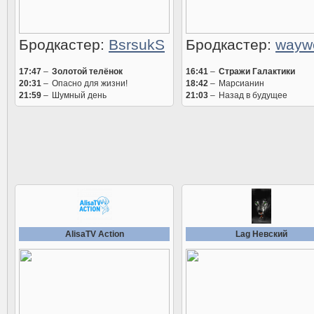
Бродкастер:
BsrsukS
Бродкастер:
wayw
17:47
–
Золотой телёнок
16:41
–
Стражи Галактики
20:31
–
Опасно для жизни!
18:42
–
Марсианин
21:59
–
Шумный день
21:03
–
Назад в будущее
AlisaTV Action
Lag Невский