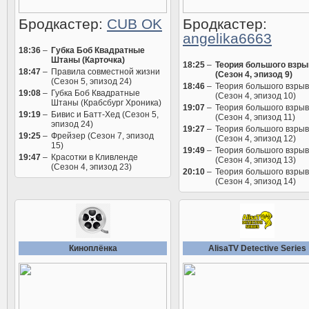
Бродкастер:
CUB OK
Бродкастер:
angelika6663
18:36
–
Губка Боб Квадратные
Штаны (Карточка)
18:25
–
Теория большого взры
18:47
–
Правила совместной жизни
(Сезон 4, эпизод 9)
(Сезон 5, эпизод 24)
18:46
–
Теория большого взры
19:08
–
Губка Боб Квадратные
(Сезон 4, эпизод 10)
Штаны (Крабсбург Хроника)
19:07
–
Теория большого взры
19:19
–
Бивис и Батт-Хед (Сезон 5,
(Сезон 4, эпизод 11)
эпизод 24)
19:27
–
Теория большого взры
19:25
–
Фрейзер (Сезон 7, эпизод
(Сезон 4, эпизод 12)
15)
19:49
–
Теория большого взры
19:47
–
Красотки в Кливленде
(Сезон 4, эпизод 13)
(Сезон 4, эпизод 23)
20:10
–
Теория большого взры
(Сезон 4, эпизод 14)
Киноплёнка
AlisaTV Detective Series